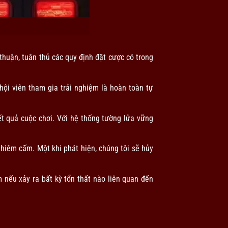
thuận, tuân thủ các quy định đặt cược có trong
 hội viên tham gia trải nghiệm là hoàn toàn tự
t quả cuộc chơi. Với hệ thống tường lửa vững
ghiêm cấm. Một khi phát hiện, chúng tôi sẽ hủy
 nếu xảy ra bất kỳ tổn thất nào liên quan đến