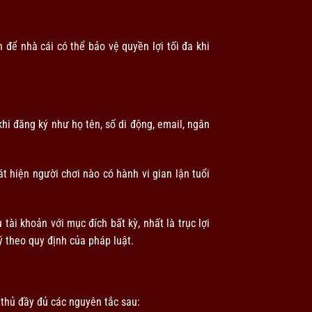
ể nhà cái có thể bảo vệ quyền lợi tối đa khi
khi đăng ký như họ tên, số di động, email, ngân
 hiện người chơi nào có hành vi gian lận tuổi
tài khoản với mục đích bất kỳ, nhất là trục lợi
 theo quy định của pháp luật.
 thủ đầy đủ các nguyên tắc sau: