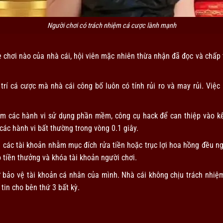
Người chơi có trách nhiệm cá cược lành mạnh
 chơi nào của nhà cái, hội viên mặc nhiên thừa nhận đã đọc và chấp 
 trí cá cược mà nhà cái công bố luôn có tính rủi ro và may rủi. Việc
ấm các hành vi sử dụng phần mềm, công cụ hack để can thiệp vào kế
các hành vi bất thường trong vòng 0.1 giây.
a các tài khoản nhằm mục đích rửa tiền hoặc trục lợi hoa hồng đều n
ộ tiền thưởng và khóa tài khoản người chơi.
ự bảo vệ tài khoản cá nhân của mình. Nhà cái không chịu trách nhiệm
 tin cho bên thứ 3 bất kỳ.