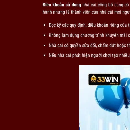
Điều khoản sử dụng
nhà cái công bố cũng có 
hành nhưng là thành viên của nhà cái mọi ngư
Đọc kỹ các quy định, điều khoản riêng của 
Không lạm dụng chương trình khuyến mãi củ
Nhà cái có quyền sửa đổi, chấm dứt hoặc t
Nếu nhà cái phát hiện người chơi tạo nhiều 