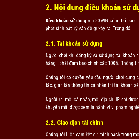
2. Nội dung điều khoản sử d
Điều khoản sử dụng
mà 33WIN công bố bao hàm
phát sinh bất kỳ vấn đề gì xảy ra. Trong đó:
2.1. Tài khoản sử dụng
Người chơi khi đăng ký và sử dụng tài khoản nh
hàng,…phải đảm bảo chính xác 100%. Thông tin
Chúng tôi có quyền yêu cầu người chơi cung c
tác, gian lận thông tin cá nhân thì tài khoản s
Ngoài ra, mỗi cá nhân, mỗi địa chỉ IP chỉ được
khuyến mãi được xem là hành vi vi phạm nghiêm
2.2. Giao dịch tài chính
Chúng tôi luôn cam kết sự minh bạch trong mọi