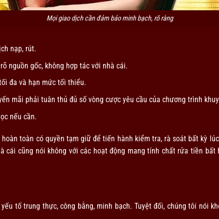
Mọi giao dịch cần đảm bảo minh bạch, rõ ràng
ch nạp, rút.
rõ nguồn gốc, không hợp tác với nhà cái.
ối đa và hạn mức tối thiểu.
uyến mãi phải tuân thủ đủ số vòng cược yêu cầu của chương trình khu
ọc nếu cần.
i hoàn toàn có quyền tạm giữ để tiến hành kiểm tra, rà soát bất kỳ l
hà cái cũng nói không với các hoạt động mang tính chất rửa tiền bất
yếu tố trung thực, công bằng, minh bạch. Tuyệt đối, chúng tôi nói khô