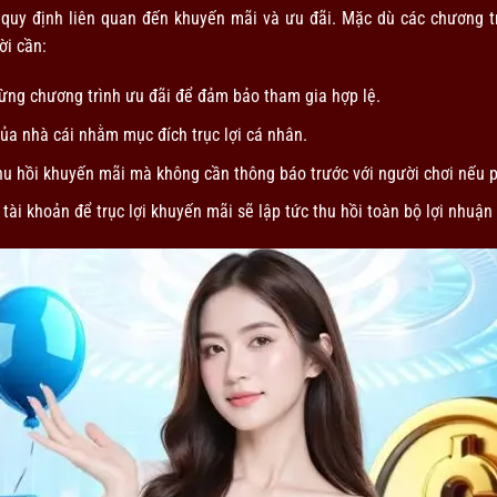
quy định liên quan đến khuyến mãi và ưu đãi. Mặc dù các chương trì
ời cần:
từng chương trình ưu đãi để đảm bảo tham gia hợp lệ.
a nhà cái nhằm mục đích trục lợi cá nhân.
hu hồi khuyến mãi mà không cần thông báo trước với người chơi nếu 
tài khoản để trục lợi khuyến mãi sẽ lập tức thu hồi toàn bộ lợi nhuận