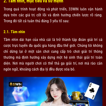
2. Tầm nhìn, mục tiêu và sứ mệnh
Trong quá trình hoạt động và phát triển, 33WIN luôn vận hành
dựa trên các giá trị cốt lõi và định hướng chiến lược rõ ràng.
Trong đó tất cả tuân thủ đúng 3 yếu tố sau:
2.1. Tầm nhìn
Tầm nhìn dài hạn của nhà cái là trở thành tập đoàn giải trí cá
cược trực tuyến đa quốc gia hàng đầu thế giới. Chúng tôi không
chỉ dừng lại ở một sân chơi cung cấp trò chơi giải trí thông
thường mà định hướng xây dựng một hệ sinh thái giải trí toàn
diện. Nơi mà người chơi có thể thả ga giải trí, nơi mà rào cản
ngôn ngữ, khoảng cách địa lý đều được xóa bỏ.