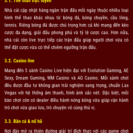
3.1. Thể thao trực tuyến
Nhà cái cập nhật hàng ngàn trận đấu mỗi ngày thuộc nhiều loại
hình thể thao khác nhau từ bóng đá, bóng chuyền, cầu lông,
tennis. Riêng bóng đá được chú trọng hơn cả khi mang đến kèo
cược đa dạng, giải đấu phong phú và tỷ lệ cược cao. Hơn nữa,
nhà cái còn live trực tiếp các trận đấu giúp người chơi vừa có
thể đặt cược vừa có thể chiêm ngưỡng trận đấu.
3.2. Casino live
Mang đến 5 sảnh Casino Live hiện đại với Evolution Gaming, AE
Sexy, Dream Gaming, WM Casino và AG Casino. Mỗi sảnh chơi
đều được đầu tư không gian trải nghiệm sang trọng, chuẩn Las
Vegas với hệ thống âm thanh, hình ảnh sắc nét. Đặc biệt, mỗi
bàn chơi còn có dealer điều hành nóng bỏng vừa giúp vận hành
trò chơi vừa giao lưu, trò chuyện vô cùng thú vị.
3.3. Bắn cá & nổ hũ
Nơi đây mở ra thiên đường giải trí đích thực với các game chơi