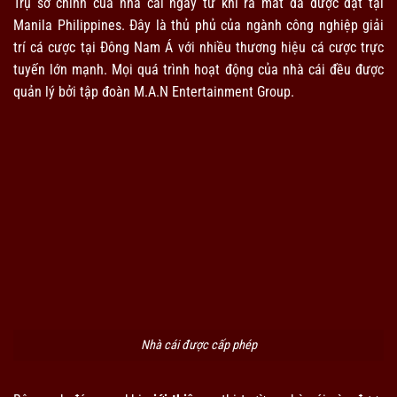
Trụ sở chính của nhà cái ngay từ khi ra mắt đã được đặt tại
Manila Philippines. Đây là thủ phủ của ngành công nghiệp giải
trí cá cược tại Đông Nam Á với nhiều thương hiệu cá cược trực
tuyến lớn mạnh. Mọi quá trình hoạt động của nhà cái đều được
quản lý bởi tập đoàn M.A.N Entertainment Group.
Nhà cái được cấp phép