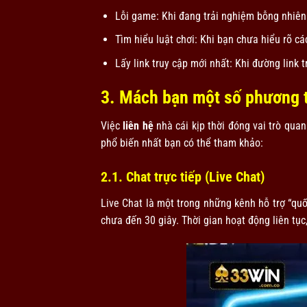
Lỗi game: Khi đang trải nghiệm bỗng nhiên 
Tìm hiểu luật chơi: Khi bạn chưa hiểu rõ cá
Lấy link truy cập mới nhất: Khi đường link t
3. Mách bạn một số phương t
Việc
liên hệ
nhà cái kịp thời đóng vai trò qua
phổ biến nhất bạn có thể tham khảo:
2.1. Chat trực tiếp (Live Chat)
Live Chat là một trong những kênh hỗ trợ “quố
chưa đến 30 giây. Thời gian hoạt động liên tụ