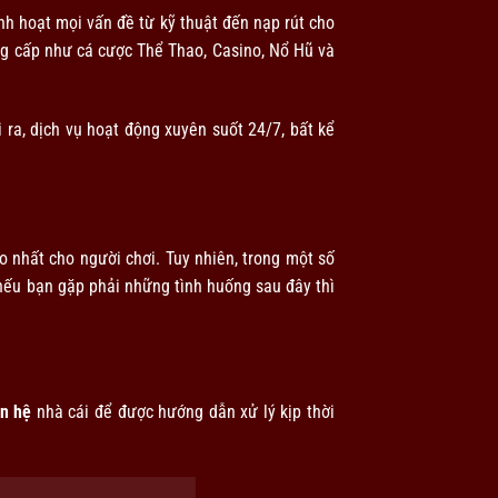
nh hoạt mọi vấn đề từ kỹ thuật đến nạp rút cho
ng cấp như cá cược Thể Thao, Casino, Nổ Hũ và
 ra, dịch vụ hoạt động xuyên suốt 24/7, bất kể
 nhất cho người chơi. Tuy nhiên, trong một số
, nếu bạn gặp phải những tình huống sau đây thì
ên hệ
nhà cái để được hướng dẫn xử lý kịp thời