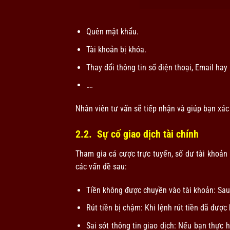
Quên mật khẩu.
Tài khoản bị khóa.
Thay đổi thông tin số điện thoại, Email hay 
….
Nhân viên tư vấn sẽ tiếp nhận và giúp bạn xác m
2.2. Sự cố giao dịch tài chính
Tham gia cá cược trực tuyến, số dư tài khoản 
các vấn đề sau:
Tiền không được chuyền vào tài khoản: Sa
Rút tiền bị chậm: Khi lệnh rút tiền đã đượ
Sai sót thông tin giao dịch: Nếu bạn thực 