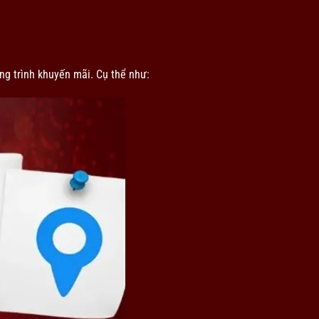
ơng trình khuyến mãi. Cụ thể như: