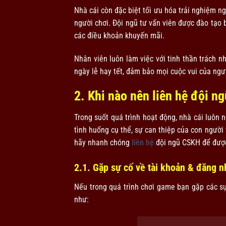
Nhà cái còn đặc biệt tối ưu hóa trải nghiệm n
người chơi. Đội ngũ tư vấn viên được đào tạo
các điều khoản khuyến mãi.
Nhân viên luôn làm việc với tinh thần trách n
ngày lễ hay tết, đảm bảo mọi cuộc vui của ngư
2. Khi nào nên liên hệ đội n
Trong suốt quá trình hoạt động, nhà cái luôn
tình huống cụ thể, sự can thiệp của con người 
hãy nhanh chóng
liên hệ
đội ngũ CSKH để được
2.1. Gặp sự cố về tài khoản & đăng n
Nếu trong quá trình chơi game bạn gặp các s
như: