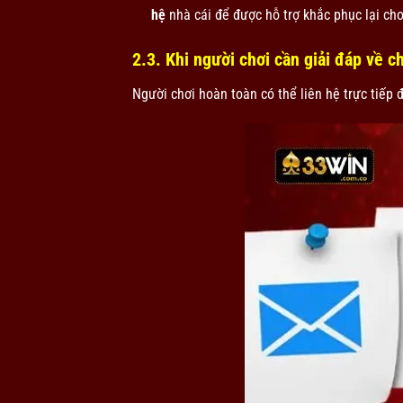
hệ
nhà cái để được hỗ trợ khắc phục lại ch
2.3. Khi người chơi cần giải đáp về 
Người chơi hoàn toàn có thể liên hệ trực tiếp 