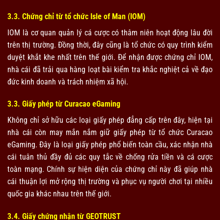
3.3. Chứng chỉ từ tổ chức Isle of Man (IOM)
IOM là cơ quan quản lý cá cược có thâm niên hoạt động lâu đời
trên thị trường. Đồng thời, đây cũng là tổ chức có quy trình kiểm
duyệt khắt khe nhất trên thế giới. Để nhận được chứng chỉ IOM,
nhà cái đã trải qua hàng loạt bài kiểm tra khắc nghiệt cả về đạo
đức kinh doanh và trách nhiệm xã hội.
3.3. Giấy phép từ Curacao eGaming
Không chỉ sở hữu các loại giấy phép đẳng cấp trên đây, hiện tại
nhà cái còn may mắn nắm giữ giấy phép từ tổ chức Curacao
eGaming. Đây là loại giấy phép phổ biến toàn cầu, xác nhận nhà
cái tuân thủ đầy đủ các quy tắc về chống rửa tiền và cá cược
toàn mạng. Chính sự hiện diện của chứng chỉ này đã giúp nhà
cái thuận lợi mở rộng thị trường và phục vụ người chơi tại nhiều
quốc gia khác nhau trên thế giới.
3.4. Giấy chứng nhận từ GEOTRUST