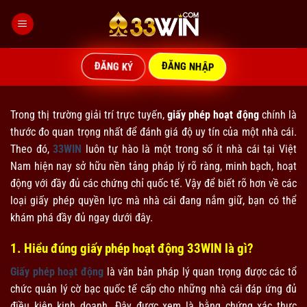
Bỏ
qua
nội
dung
ĐĂNG KÝ
ĐĂNG NHẬP
Trong thị trường giải trí trực tuyến,
giấy phép hoạt động
chính là
thước đo quan trọng nhất để đánh giá độ uy tín của một nhà cái.
Theo đó,
33WIN
luôn tự hào là một trong số ít nhà cái tại Việt
Nam hiện nay sở hữu nền tảng pháp lý rõ ràng, minh bạch, hoạt
động với đầy đủ các chứng chỉ quốc tế. Vậy để biết rõ hơn về các
loại giấy phép quyền lực mà nhà cái đang nắm giữ, bạn có thể
khám phá đầy đủ ngay dưới đây.
1. Hiểu đúng giấy phép hoạt động 33WIN là gì?
Giấy phép hoạt động
là văn bản pháp lý quan trọng được các tổ
chức quản lý cờ bạc quốc tế cấp cho những nhà cái đáp ứng đủ
điều kiện kinh doanh. Đây được xem là bằng chứng xác thực