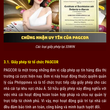
Các loại giấy phép tại 33WIN
3.1. Giấy phép từ tổ chức PAGCOR
PAGCOR là một trong những đơn vị cấp phép uy tín hàng đầu thị
trường cá cược hiện nay. Đơn vị này hoạt động thuộc quyền quản
lý của Philippines và là tổ chức trực tiếp cấp giấy phép cho các
nhà cái tại khu vực châu Á. Sở hữu giấy phép này đồng nghĩa với
việc nhà cái hoạt động hoàn toàn hợp pháp và chịu sự quản lý
trực tiếp từ chính phủ. Vì vậy, mọi hoạt động giải trí tại nhà cái
đều đảm bảo tính an toàn, công bằng và minh bạch tuyệt đối.