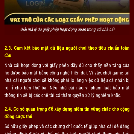
Giải mã lý do giấy phép hoạt động quan trọng với nhà cái
2.3. Cam kết bảo mật dữ liệu người chơi theo tiêu chuẩn toàn
cầu
Nhà cái hoạt động với giấy phép đầy đủ cho thấy nền tảng của
họ được bảo mật bằng công nghệ hiện đại. Vì vậy, chơi game tại
nhà cái người chơi sẽ không phải lo lắng việc dữ liệu cá nhân bị
rò rỉ cho bên thứ ba. Nếu nhà cái nào vi phạm luật bảo mật
thông tin sẽ bị các chế tài có thẩm quyền xử lý nghiêm khắc.
2.4. Cơ sở quan trọng để xây dựng niềm tin vững chắc cho cộng
đồng cược thủ
Sở hữu giấy phép và các chứng chỉ quốc tế giúp nhà cái dễ dàng
khẳng định được vị thế và thu hút người chơi tham gia trải