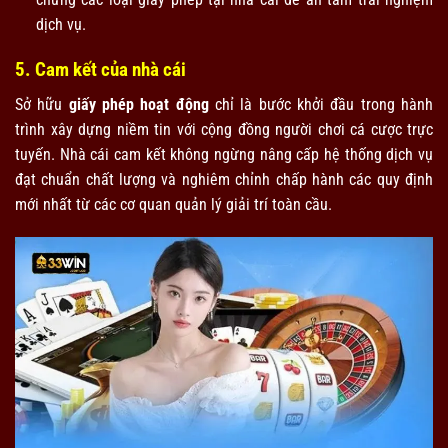
dịch vụ.
5. Cam kết của nhà cái
Sở hữu
giấy phép hoạt động
chỉ là bước khởi đầu trong hành
trình xây dựng niềm tin với cộng đồng người chơi cá cược trực
tuyến. Nhà cái cam kết không ngừng nâng cấp hệ thống dịch vụ
đạt chuẩn chất lượng và nghiêm chỉnh chấp hành các quy định
mới nhất từ các cơ quan quản lý giải trí toàn cầu.