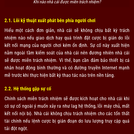
Khi nào nhà cái được miễn trách nhiệm?
2.1. Lỗi kỹ thuật xuất phát bên phía người chơi
Hiểu một cách đơn giản, nhà cái sẽ không chịu bất kỳ trách
nhiệm nào nếu giao dịch hay quá trình đặt cược bị gián do lỗi
kết nối mạng của người chơi kém ổn định. Sự cố này xuất hiện
nằm ngoài tầm kiểm soát của nhà cái nên đương nhiên nhà cái
sẽ được miễn trách nhiệm. Vì thế, bạn cần đảm bảo thiết bị cá
nhân hoạt động bình thường và có đường truyền Internet mạnh
mẽ trước khi thực hiện bất kỳ thao tác nào trên nền tảng.
2.2. Hệ thống gặp sự cố
Chính sách miễn trách nhiệm sẽ được kích hoạt cho nhà cái khi
có sự cố ngoài ý muốn xảy ra như lag hệ thống, lỗi máy chủ, mất
kết nối nội bộ. Nhà cái không chịu trách nhiệm cho các tổn thất
tài chính nếu lệnh cược bị gián đoạn do lưu lượng truy cập quá
tải đột ngột.