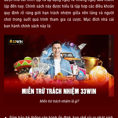
lập đến nay. Chính sách này được hiểu là tập hợp các điều khoản
quy định rõ ràng giới hạn trách nhiệm giữa nền tảng và người
chơi trong suốt quá trình tham gia cá cược. Mục đích nhà cái
ban hành chính sách này là:
Miễn trừ trách nhiệm là gì?
Đảm bảo hệ thống vận hành ổn định, hạn chế rủi ro phát sinh.