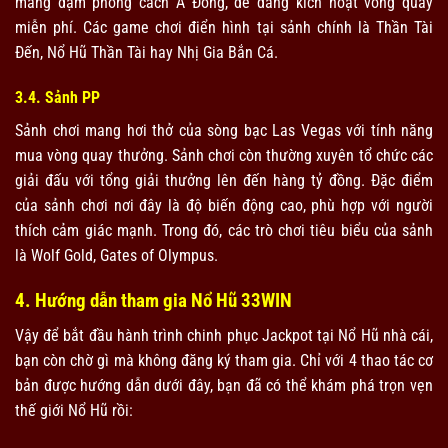
mang đậm phong cách Á Đông, dễ dàng kích hoạt vòng quay
miễn phí. Các game chơi điển hình tại sảnh chính là Thần Tài
Đến, Nổ Hũ Thần Tài hay Nhị Gia Bắn Cá.
3.4. Sảnh PP
Sảnh chơi mang hơi thở của sòng bạc Las Vegas với tính năng
mua vòng quay thưởng. Sảnh chơi còn thường xuyên tổ chức các
giải đấu với tổng giải thưởng lên đến hàng tỷ đồng. Đặc điểm
của sảnh chơi nơi đây là độ biến động cao, phù hợp với người
thích cảm giác mạnh. Trong đó, các trò chơi tiêu biểu của sảnh
là Wolf Gold, Gates of Olympus.
4. Hướng dẫn tham gia Nổ Hũ 33WIN
Vậy để bắt đầu hành trình chinh phục Jackpot tại Nổ Hũ nhà cái,
bạn còn chờ gì mà không đăng ký tham gia. Chỉ với 4 thao tác cơ
bản được hướng dẫn dưới đây, bạn đã có thể khám phá trọn vẹn
thế giới Nổ Hũ rồi: