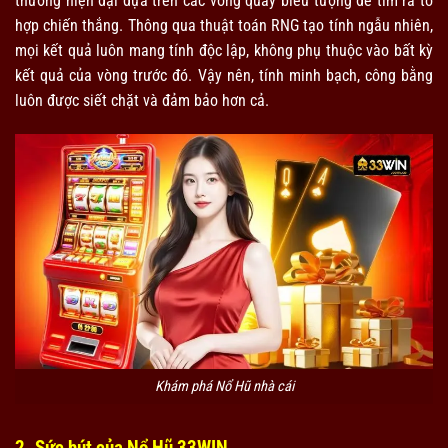
thưởng hiện đại dựa trên các vòng quay biểu tượng để tìm ra tổ
hợp chiến thắng. Thông qua thuật toán RNG tạo tính ngẫu nhiên,
mọi kết quả luôn mang tính độc lập, không phụ thuộc vào bất kỳ
kết quả của vòng trước đó. Vậy nên, tính minh bạch, công bằng
luôn được siết chặt và đảm bảo hơn cả.
Khám phá Nổ Hũ nhà cái
2. Sức hút của Nổ Hũ 33WIN