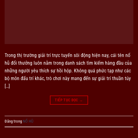
Trong thị trường giải trí trực tuyến sôi động hiện nay, cái tên nổ
hũ đổi thưởng luôn nằm trong danh sách tìm kiếm hàng đầu của
những người yêu thích sự hồi hộp. Không quá phức tạp như các
bộ môn đấu trí khác, trò chơi này mang đến sự giải trí thuần túy
[…]
TIẾP TỤC ĐỌC
→
Đăng trong
NỔ HŨ