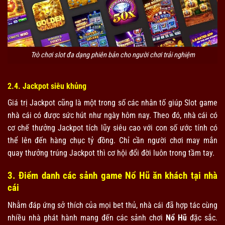
Trò chơi slot đa dạng phiên bản cho người chơi trải nghiệm
2.4. Jackpot siêu khủng
Giá trị Jackpot cũng là một trong số các nhân tố giúp Slot game
nhà cái có được sức hút như ngày hôm nay. Theo đó, nhà cái có
cơ chế thưởng Jackpot tích lũy siêu cao với con số ước tính có
thể lên đến hàng chục tỷ đồng. Chỉ cần người chơi may mắn
quay thưởng trúng Jackpot thì cơ hội đổi đời luôn trong tầm tay.
3. Điểm danh các sảnh game Nổ Hũ ăn khách tại nhà
cái
Nhằm đáp ứng sở thích của mọi bet thủ, nhà cái đã hợp tác cùng
nhiều nhà phát hành mang đến các sảnh chơi
Nổ Hũ
đặc sắc.