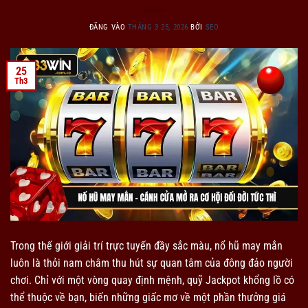
ĐĂNG VÀO
THÁNG 3 25, 2026
BỞI
SEO
25
Th3
Trong thế giới giải trí trực tuyến đầy sắc màu, nổ hũ may mắn
luôn là thỏi nam châm thu hút sự quan tâm của đông đảo người
chơi. Chỉ với một vòng quay định mệnh, quỹ Jackpot khổng lồ có
thể thuộc về bạn, biến những giấc mơ về một phần thưởng giá