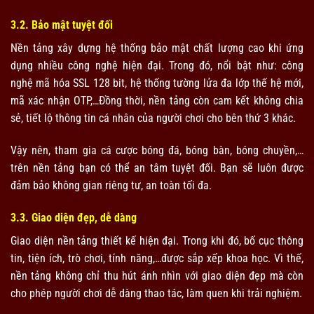
3.2. Bảo mật tuyệt đối
Nền tảng xây dựng hệ thống bảo mật chất lượng cao khi ứng
dụng nhiều công nghệ hiện đại. Trong đó, nổi bật như: công
nghệ mã hóa SSL 128 bit, hệ thống tường lửa đa lớp thế hệ mới,
mã xác nhận OTP,…Đồng thời, nền tảng còn cam kết không chia
sẻ, tiết lộ thông tin cá nhân của người chơi cho bên thứ 3 khác.
Vậy nên, tham gia cá cược bóng đá, bóng bàn, bóng chuyền,…
trên nền tảng bạn có thể an tâm tuyệt đối. Bạn sẽ luôn được
đảm bảo không gian riêng tư, an toàn tối đa.
3.3. Giao diện đẹp, dễ dàng
Giao diện nền tảng thiết kế hiện đại. Trong khi đó, bố cục thông
tin, tiện ích, trò chơi, tính năng,…được sắp xếp khoa học. Vì thế,
nền tảng không chỉ thu hút ánh nhìn với giao diện đẹp mà còn
cho phép người chơi dễ dàng thao tác, làm quen khi trải nghiệm.