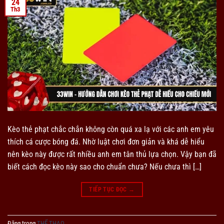
24
Th3
Kèo thẻ phạt chắc chắn không còn quá xa lạ với các anh em yêu
thích cá cược bóng đá. Nhờ luật chơi đơn giản và khá dễ hiểu
nên kèo này được rất nhiều anh em tân thủ lựa chọn. Vậy bạn đã
biết cách đọc kèo này sao cho chuẩn chưa? Nếu chưa thì […]
TIẾP TỤC ĐỌC
→
Đăng trong
THỂ THAO