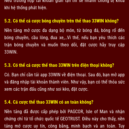
Nếu trường hợp tài khoản gian lận thì sẽ nhanh chóng bị khóa
khi hệ thống phát hiện.
5.2. Có thể cá cược bóng chuyền trên thể thao 33WIN không?
Nền tảng mở cược đa dạng bộ môn, từ bóng đá, bóng rổ đến
bóng chuyền, cầu lông, đua xe,…Vì thế, nếu bạn yêu thích các
trận bóng chuyền và muốn theo dõi, đặt cược hãy truy cập
33WIN.
5.3. Có thể cá cược thể thao 33WIN trên điện thoại không?
Có. Bạn chỉ cần tải app 33WIN về điện thoại. Sau đó, bạn mở app
và đăng nhập tài khoản thành viên. Như vậy, bạn có thể thỏa sức
xem các trận đấu cũng như soi kèo, đặt cược.
5.4. Cá cược thể thao 33WIN có an toàn không?
Nền tảng đã được cấp phép bởi PAGCOR, Isle of Man và nhận
chứng chỉ từ tổ chức quốc tế GEOTRUST. Điều này cho thấy, nền
tảng mở cược uy tín, công bằng, minh bạch và an toàn. Tuy