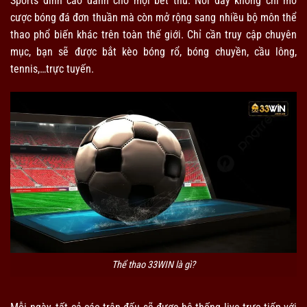
Sports đỉnh cao dành cho mọi bet thủ. Nơi đây không chỉ mở
cược bóng đá đơn thuần mà còn mở rộng sang nhiều bộ môn thể
thao phổ biến khác trên toàn thế giới. Chỉ cần truy cập chuyên
mục, bạn sẽ được bắt kèo bóng rổ, bóng chuyền, cầu lông,
tennis,…trực tuyến.
Thể thao 33WIN là gì?