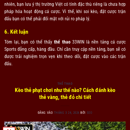
nhiên, bạn lưu ý thị trường Việt có tính đặc thù riêng là chưa hợp
pháp hóa hoạt động cá cược. Vì thế, khi soi kèo, đặt cược trận
đấu bạn có thể phải đối mặt với rủi ro pháp lý.
6. Kết luận
Tóm lại, bạn có thể thấy
thể thao
33WIN là nền tảng cá cược
Sports đẳng cấp, hàng đầu. Chỉ cần truy cập nền tảng, bạn sẽ có
được trải nghiệm trọn vẹn khi theo dõi, đặt cược vào các trận
đấu.
THỂ THAO
Kèo thẻ phạt chơi như thế nào? Cách đánh kèo
thẻ vàng, thẻ đỏ chi tiết
ĐĂNG VÀO
THÁNG 3 24, 2026
BỞI
SEO