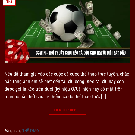
Th3
Nếu đã tham gia vào các cuộc cá cược thể thao trực tuyến, chắc
hẳn rằng anh em sẽ biết đến tài xỉu bóng. Kèo tài xỉu hay còn
được gọi là kèo trên dưới (ký hiệu O/U) hiện nay có mặt trên
toàn bộ hầu hết các hệ thống cá độ thể thao trực […]
TIẾP TỤC ĐỌC
→
Đăng trong
THỂ THAO