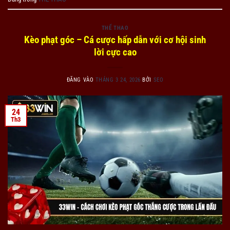
THỂ THAO
Kèo phạt góc – Cá cược hấp dẫn với cơ hội sinh
lời cực cao
ĐĂNG VÀO
THÁNG 3 24, 2026
BỞI
SEO
24
Th3