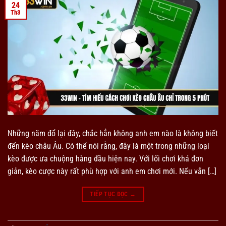
24
Th3
Những năm đổ lại đây, chắc hẳn không anh em nào là không biết
đến kèo châu Âu. Có thể nói rằng, đây là một trong những loại
kèo được ưa chuộng hàng đầu hiện nay. Với lối chơi khá đơn
giản, kèo cược này rất phù hợp với anh em chơi mới. Nếu vẫn […]
TIẾP TỤC ĐỌC
→